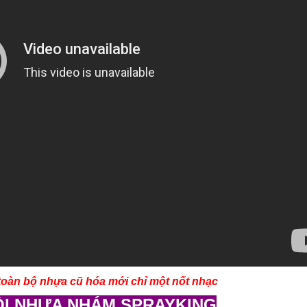
toàn bộ nhựa cũ hóa mới chỉ một nốt nhạc
ỒI NHỰA NHÁM SPRAYKING