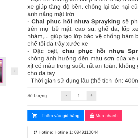
xe giúp tăng độ bền, chống lại tác hại c
ánh nắng mặt trời
-
Chai phục hồi nhựa Sprayking
sẽ ph
trên mọi bề mặt: cao su, ghế da, lốp x
nhám,... giúp tạo lớp bảo vệ chống bám b
chế tối đa trầy xước xe
- Đặc biệt,
chai phục hồi nhựa Spr
không ảnh hưởng đến màu sơn của xe 
xịt có màu trong suốt, rất an toàn, không
cho da tay
- Thời gian sử dụng lâu (thể tích lớn: 400m
-
+
Số Lượng:
Thêm vào giỏ hàng
Mua nhanh
Hotline:
Hotline 1: 0949110044