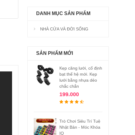
DANH MỤC SẢN PHẨM
NHÀ CỬA VÀ ĐỜI SỐNG
SẢN PHẨM MỚI
Kẹp căng lưới, cố định
bạt thế hệ mới. Kẹp
lưới bằng nhựa dẻo
chắc chắn
199.000
Trò Chơi Siêu Trí Tuệ
Nhật Bản - Móc Khóa
IQ