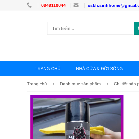
0949110044
cskh.sinhhome@gmail.
TRANG CHỦ
NHÀ CỬA & ĐỜI SỐNG
Trang chủ
Danh mục sản phẩm
Chi tiết sản