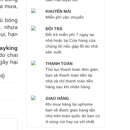
ủa mưa,
KHUYẾN MÃI
Miễn phí vận chuyển
ủ bóng
e, nhựa
ĐỔI TRẢ
ụi, hạn
Đổi trả miễn phí 7 ngày tại
nhà hoặc tại Cửa hàng của
chúng tôi nếu gặp lỗi do nhà
ayking
sản xuất
do chai
 gây hại
THANH TOÁN
Thủ tục thanh toán đơn giản,
l)
bạn sẽ thanh toán tiền tại
nhà và chỉ thanh toán tiền
hàng sau khi nhận hàng.
GIAO HÀNG
Khi mua hàng tại uphome
bạn sẽ được giao hàng tận
nhà trên toàn quốc dù bạn có
ở vùng núi hay xa xôi nhất.