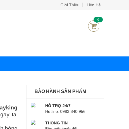
Giới Thiệu
Liên Hệ
0
BẢO HÀNH SẢN PHẨM
HỖ TRỢ 24/7
ayking
Hotline: 0983 840 956
gay tại
THÔNG TIN
nh bóng
Bảo mật tuyệt đối