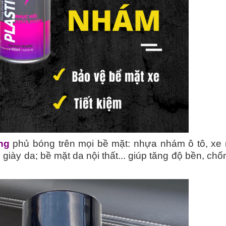
ng
phủ bóng trên mọi bề mặt: nhựa nhám ô tô, xe
i, giày da; bề mặt da nội thất... giúp tăng độ bền, chốn