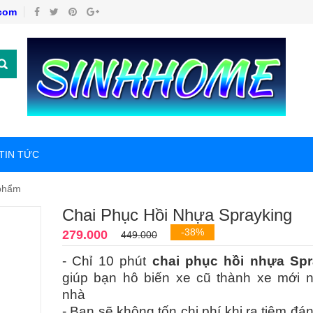
com
TIN TỨC
 phẩm
Chai Phục Hồi Nhựa Sprayking
-38%
279.000
449.000
- Chỉ 10 phút
chai phục hồi nhựa Spr
giúp bạn hô biến xe cũ thành xe mới n
nhà
- Bạn sẽ không tốn chi phí khi ra tiệm đá