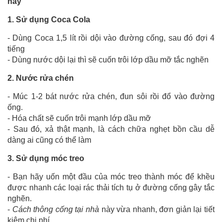
nay
1. Sử dụng Coca Cola
- Dùng Coca 1,5 lít rồi dội vào đường cống, sau đó đợi 4
tiếng
- Dùng nước dội lại thì sẽ cuốn trôi lớp dầu mỡ tắc nghẽn
2. Nước rửa chén
- Múc 1-2 bát nước rửa chén, đun sôi rồi đổ vào đường
ống.
- Hóa chất sẽ cuốn trôi mạnh lớp dầu mỡ
- Sau đó, xả thật mạnh, là cách chữa nghẹt bồn cầu dễ
dàng ai cũng có thể làm
3. Sử dụng móc treo
- Bạn hãy uốn một đầu của móc treo thành móc để khều
được nhanh các loại rác thải tích tụ ở đường cống gây tắc
nghẽn.
-
Cách thông cống tại nhà
này vừa nhanh, đơn giản lại tiết
kiệm chi phí.