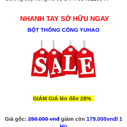
NHANH TAY SỞ HỮU NGAY
BỘT THÔNG CỐNG YUHAO
GIẢM GIÁ lên đến
28%
Giá gốc:
250
.000 vnđ
giảm còn
179.000vnđ/ 1
Hủ