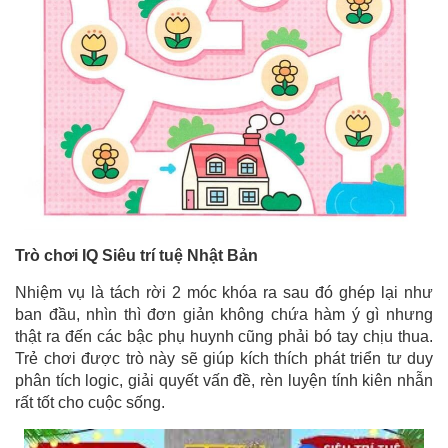
Trò chơi IQ Siêu trí tuệ Nhật Bản
Nhiệm vụ là tách rời 2 móc khóa ra sau đó ghép lại như
ban đầu, nhìn thì đơn giản không chứa hàm ý gì nhưng
thật ra đến các bậc phụ huynh cũng phải bó tay chịu thua.
Trẻ chơi được trò này sẽ giúp kích thích phát triển tư duy
phân tích logic, giải quyết vấn đề, rèn luyện tính kiên nhẫn
rất tốt cho cuộc sống.