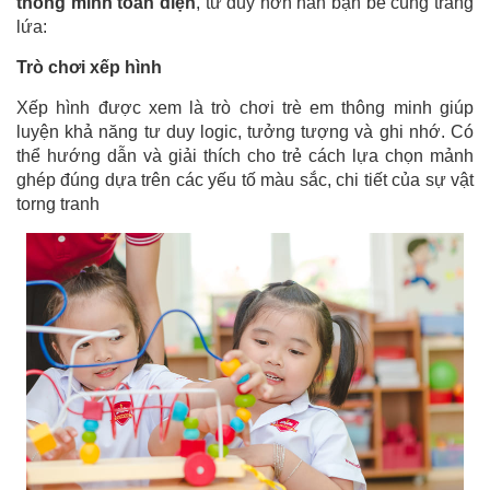
thông minh toàn diện
, tư duy hơn hẳn bạn bè cùng trang
lứa:
Trò chơi xếp hình
Xếp hình được xem là trò chơi trè em thông minh giúp
luyện khả năng tư duy logic, tưởng tượng và ghi nhớ. Có
thể hướng dẫn và giải thích cho trẻ cách lựa chọn mảnh
ghép đúng dựa trên các yếu tố màu sắc, chi tiết của sự vật
torng tranh