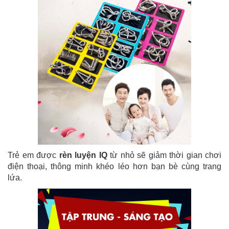
Trẻ em được
rèn luyện IQ
từ nhỏ sẽ giảm thời gian chơi
điện thoại, thông minh khéo léo hơn bạn bè cùng trang
lứa.