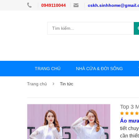
0949110044
cskh.sinhhome@gmail.
TRANG CHỦ
NHÀ CỬA & ĐỜI SỐNG
Trang chủ
Tin tức
Top 3 
Áo mư
tiết chu
cần thiế