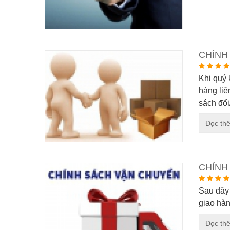
CHÍNH
Khi quý 
hàng liê
sách đổi/
Đọc th
CHÍNH
Sau đâ
giao hà
Đọc th