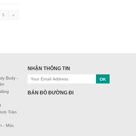
5
»
NHẬN THÔNG TIN
ty Body -
OK
ản
 Năng
BẢN ĐỒ ĐƯỜNG ĐI
g
ính Trên
n - Móc