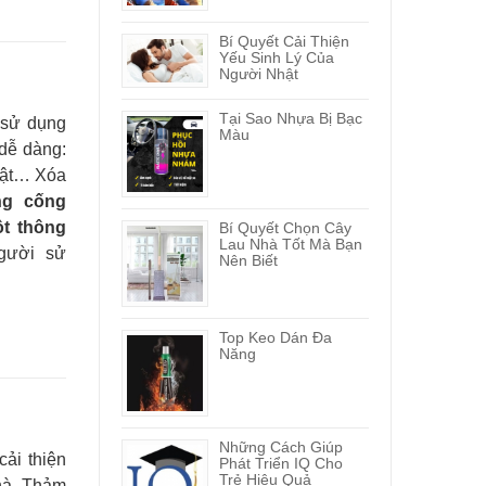
Bí Quyết Cải Thiện
Yếu Sinh Lý Của
Người Nhật
Tại Sao Nhựa Bị Bạc
 sử dụng
Màu
dễ dàng:
 vật… Xóa
ng cống
ột thông
Bí Quyết Chọn Cây
Lau Nhà Tốt Mà Bạn
gười sử
Nên Biết
Top Keo Dán Đa
Năng
Những Cách Giúp
ải thiện
Phát Triển IQ Cho
Trẻ Hiệu Quả
hà. Thảm