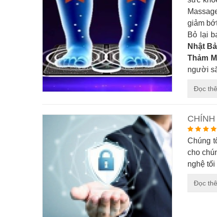
Massage
giảm bớt
Bỏ lại 
Nhật B
Thảm M
người să
Đọc th
CHÍNH
Chúng t
cho chún
nghệ tối
Đọc th