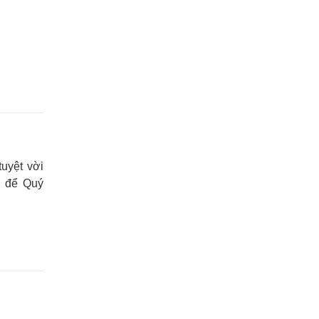
uyệt vời
n để Quý