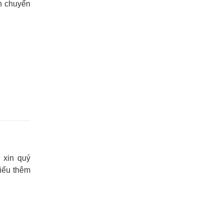
n chuyển
 xin quý
iểu thêm