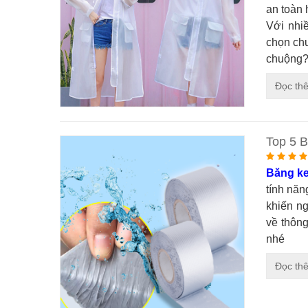
an toàn 
Với nhiề
chọn c
chuộng
Đọc th
Top 5 
Băng k
tính năn
khiến ng
về thông
nhé
Đọc th