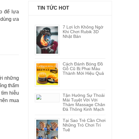
TIN TỨC HOT
ào để lựa
 dùng ưa
7 Lợi Ích Không Ngờ
Khi Chơi Rubik 3D
Nhật Bản
Cách Đánh Bóng Đồ
Gỗ Cũ Bị Phai Màu
Thành Mới Hiệu Quả
ởi những
hống thấm
 tìm hiễu
Tận Hưởng Sự Thoải
Mái Tuyệt Vời Với
nên mua
Thảm Massage Chân
Đả Thông Kinh Mạch
Tại Sao Trẻ Cần Chơi
Những Trò Chơi Trí
Tuệ