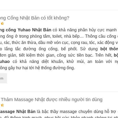
ông Cống Nhật Bản có tốt không?
ông cống Yuhao Nhật Bản
có khả năng phân hủy cực mạnh
ng ống ở trong phòng tắm, toilet, nhà bếp… Thông cầu cống 
u, rác, thức ăn thừa, dầu mỡ vón cục, cọng rau, tóc, xác động
lo lắng tắc đường ống cống, bể phốt. Sử dụng
bột thô
ơn giản, tiết kiệm thời gian, công sức tiền bạc. Trên hết,
b
uhao
có khả năng diệt khuẩn, khử mùi, an toàn với n
ông gây hư hại tới hệ thống đường ống.
êm
o Thảm Massage Nhật được nhiều người tin dùng
assage
Nhật Bản
là bậc thầy massage chuyên dùng hỗ trợ c
e, đả thông kinh mạch, phục hồi sức khỏe nhanh chóng tại n