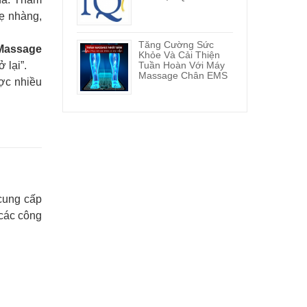
ẹ nhàng,
Tăng Cường Sức
Massage
Khỏe Và Cải Thiện
Tuần Hoàn Với Máy
 lại”.
Massage Chân EMS
ợc nhiều
cung cấp
 các công