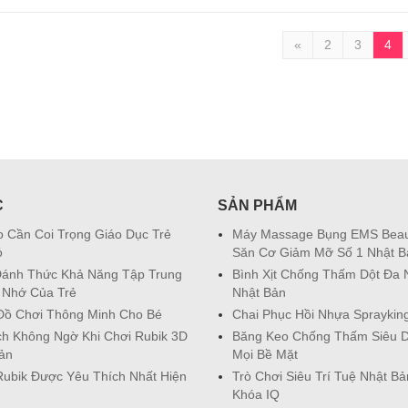
«
2
3
4
C
SẢN PHẨM
o Cần Coi Trọng Giáo Dục Trẻ
Máy Massage Bụng EMS Beau
ỏ
Săn Cơ Giảm Mỡ Số 1 Nhật B
ánh Thức Khả Năng Tập Trung
Bình Xịt Chống Thấm Dột Đa
 Nhớ Của Trẻ
Nhật Bản
Đồ Chơi Thông Minh Cho Bé
Chai Phục Hồi Nhựa Spraykin
Ích Không Ngờ Khi Chơi Rubik 3D
Băng Keo Chống Thấm Siêu D
ản
Mọi Bề Mặt
Rubik Được Yêu Thích Nhất Hiện
Trò Chơi Siêu Trí Tuệ Nhật Bả
Khóa IQ