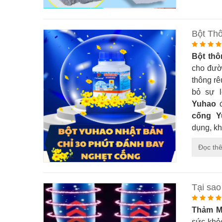
Bột Th
Bột th
cho đườ
thông rê
bỏ sự 
Yuhao
đ
cống Y
dụng, kh
Đọc th
Tại sa
Thảm M
sức khỏ