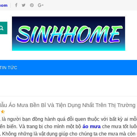
com
TIN TỨC
Mẫu Áo Mưa Bền Bỉ Và Tiện Dụng Nhất Trên Thị Trường
a
là người bạn đồng hành quá đỗi quen thuộc với bất kỳ ai mỗi
yển biến. Và trang bị cho mình một bộ
áo mưa
che mưa tốt luô
t. Không những là vật dụng giúp cho chúng ta che mưa mà cò