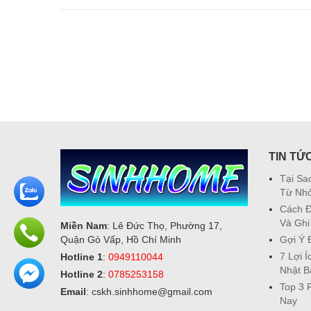
TIN TỨ
Tại Sa
Từ Nh
Cách Đ
Và Ghi
Miền Nam
: Lê Đức Thọ, Phường 17,
Gợi Ý 
Quận Gò Vấp, Hồ Chí Minh
7 Lợi 
Hotline 1
:
0949110044
Nhật B
Hotline 2
:
0785253158
Top 3 
Email
: cskh.sinhhome@gmail.com
Nay