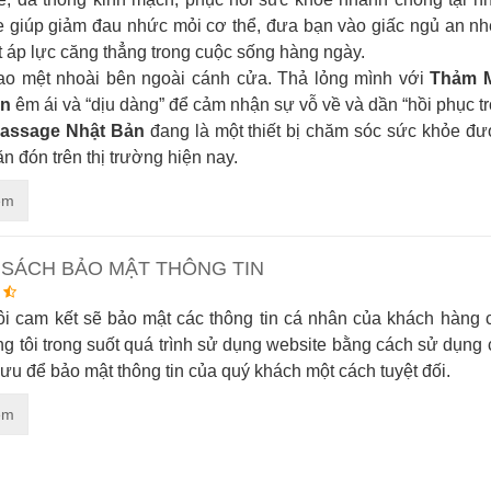
 giúp giảm đau nhức mỏi cơ thể, đưa bạn vào giấc ngủ an nh
 áp lực căng thẳng trong cuộc sống hàng ngày.
bao mệt nhoài bên ngoài cánh cửa. Thả lỏng mình với
Thảm 
ản
êm ái và “dịu dàng” để cảm nhận sự vỗ về và dần “hồi phục trở
assage Nhật Bản
đang là một thiết bị chăm sóc sức khỏe đư
n đón trên thị trường hiện nay.
êm
 SÁCH BẢO MẬT THÔNG TIN
ôi cam kết sẽ bảo mật các thông tin cá nhân của khách hàng 
g tôi trong suốt quá trình sử dụng website bằng cách sử dụng
 ưu để bảo mật thông tin của quý khách một cách tuyệt đối.
êm